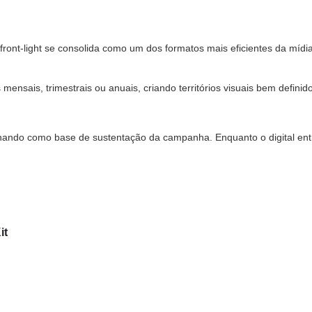
ont-light se consolida como um dos formatos mais eficientes da mídia 
ensais, trimestrais ou anuais, criando territórios visuais bem defini
onando como base de sustentação da campanha. Enquanto o digital entr
it