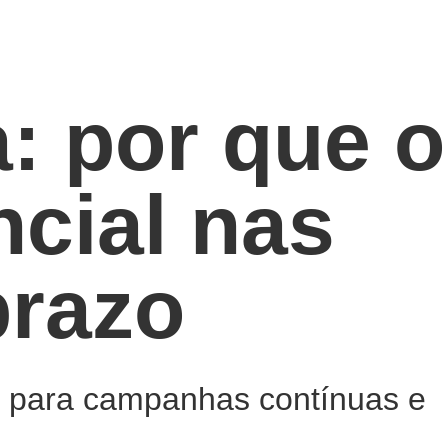
: por que o
ncial nas
prazo
as para campanhas contínuas e