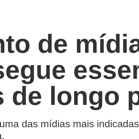
to de mídia
 segue esse
 de longo 
 é uma das mídias mais indicad
a.